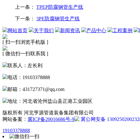
上一条：
TPEP防腐钢管生产线
下一条：
3PE防腐钢管生产线
网站首页
关于我们
新闻资讯
产品中心
工程案例
[ 扫一扫浏览手机版 ]
[ 微信扫一扫联系我 ]
联系人：左长利
电话：19103378888
邮箱：431727371@qq.com
地址：河北省沧州盐山县正港工业园区
版权所有 河北亨源管道装备集团有限公司
网站备案：
冀ICP备20016686号-9
冀公网安备 130925020023
19103378888