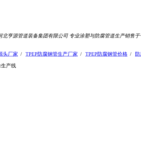
河北亨源管道装备集团有限公司 专业涂塑与防腐管道生产销售于
管源头厂家
/
TPEP防腐钢管生产厂家
/
TPEP防腐钢管价格
/
防
涂生产线