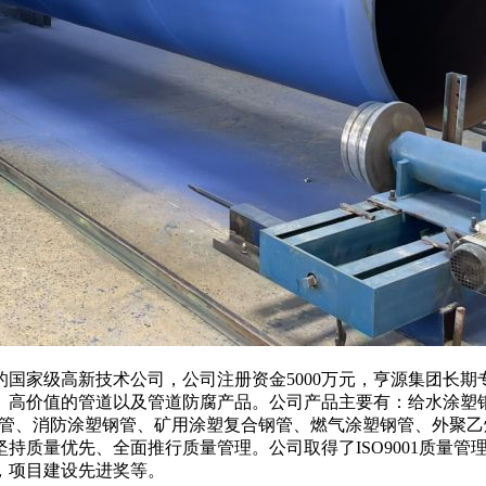
国家级高新技术公司，公司注册资金5000万元，亨源集团长
、高价值的管道以及管道防腐产品。公司产品主要有：给水涂塑钢
温管、消防涂塑钢管、矿用涂塑复合钢管、燃气涂塑钢管、外聚乙
量优先、全面推行质量管理。公司取得了ISO9001质量管理体系认
，项目建设先进奖等。