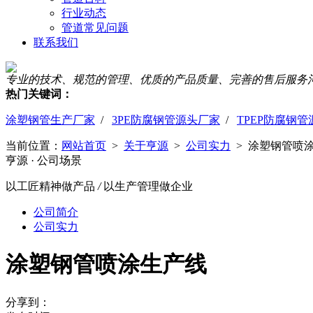
行业动态
管道常见问题
联系我们
专业的技术、规范的管理、优质的产品质量、完善的售后服务
热门关键词：
涂塑钢管生产厂家
/
3PE防腐钢管源头厂家
/
TPEP防腐钢
当前位置：
网站首页
>
关于亨源
>
公司实力
> 涂塑钢管喷
亨源
· 公司场景
以工匠精神做产品
/
以生产管理做企业
公司简介
公司实力
涂塑钢管喷涂生产线
分享到：