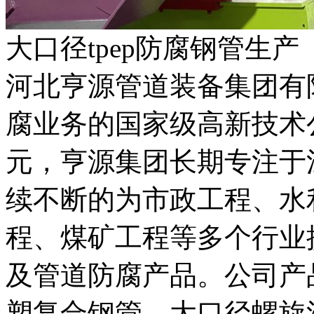
大口径tpep防腐钢管生产
河北亨源管道装备集团有
腐业务的国家级高新技术公
元，亨源集团长期专注于
续不断的为市政工程、水
程、煤矿工程等多个行业
及管道防腐产品。公司产
塑复合钢管、大口径螺旋