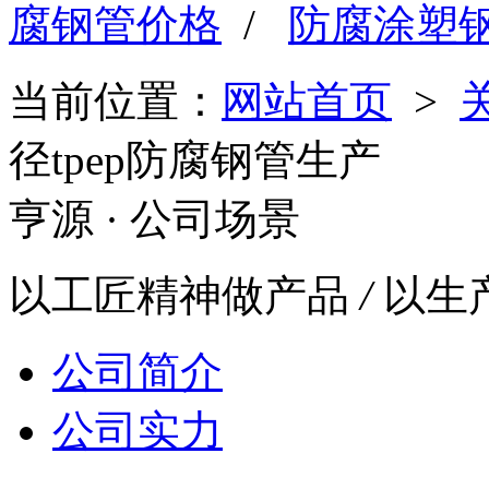
腐钢管价格
/
防腐涂塑
当前位置：
网站首页
>
径tpep防腐钢管生产
亨源
· 公司场景
以工匠精神做产品
/
以生
公司简介
公司实力