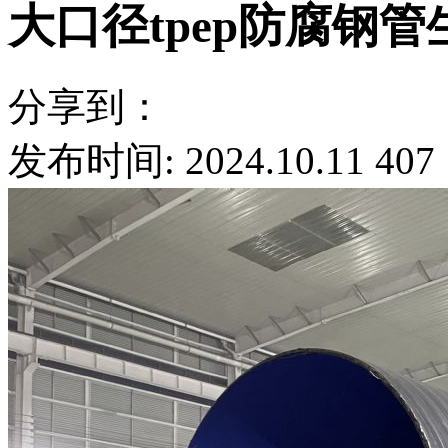
大口径tpep防腐钢管
分享到：
发布时间: 2024.10.11
407