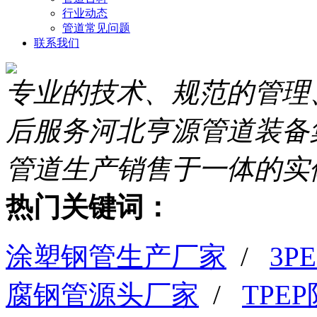
行业动态
管道常见问题
联系我们
专业的技术、规范的管理
后服务
河北亨源管道装备
管道生产销售于一体的实
热门关键词：
涂塑钢管生产厂家
/
3
腐钢管源头厂家
/
TPE