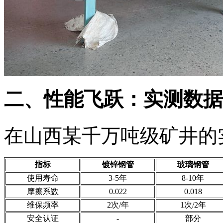
二、性能飞跃：实测数据
在山西某千万吨级矿井的
指标
镀锌钢管
玻璃钢管
使用寿命
3-5年
8-10年
摩擦系数
0.022
0.018
维保频率
2次/年
1次/2年
安全认证
-
部分