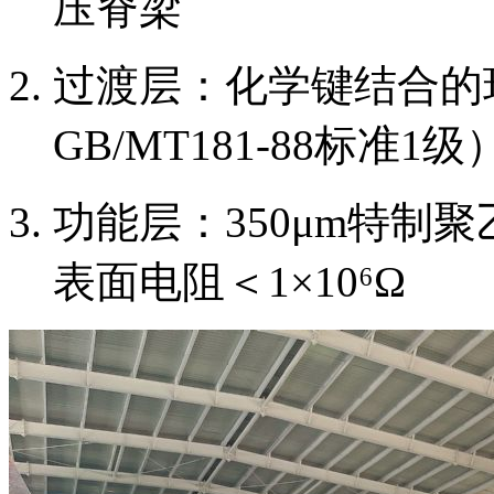
压脊梁
过渡层：化学键结合的
GB/MT181-88标准1级
功能层：350μm特制
表面电阻＜1×10⁶Ω