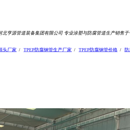
河北亨源管道装备集团有限公司 专业涂塑与防腐管道生产销售于
管源头厂家
/
TPEP防腐钢管生产厂家
/
TPEP防腐钢管价格
/
防