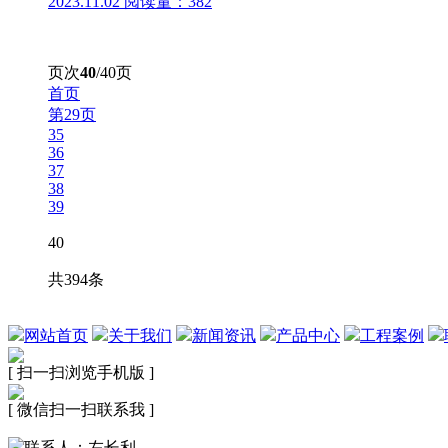
2023.11.02
阅读量：382
页次
40
/40页
首页
第29页
35
36
37
38
39
40
共394条
网站首页
关于我们
新闻资讯
产品中心
工程案例
[ 扫一扫浏览手机版 ]
[ 微信扫一扫联系我 ]
联系人：左长利