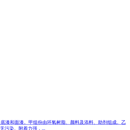
。分底漆和面漆。甲组份由环氧树脂、颜料及添料、助剂组成。乙
污染。附着力强，...