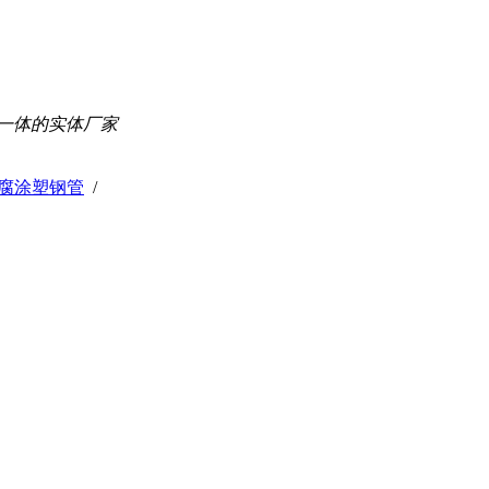
一体的实体厂家
腐涂塑钢管
/