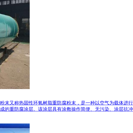
粉末又称热固性环氧树脂重防腐粉末，是一种以空气为载体进行
成的重防腐涂层。该涂层具有涂敷操作简便、无污染、涂层抗冲击