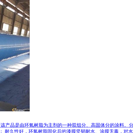
组成： 该产品是由环氧树脂为主剂的一种双组分、高固体分的涂料
 耐久性好，环氧树脂固化后的漆膜坚韧耐水、涂膜无毒，对水无