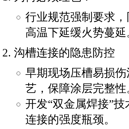
行业规范强制要求，
高温下延缓火势蔓延
沟槽连接的隐患防控
早期现场压槽易损伤
艺，保障涂层完整性
开发“双金属焊接”技
连接的强度瓶颈。