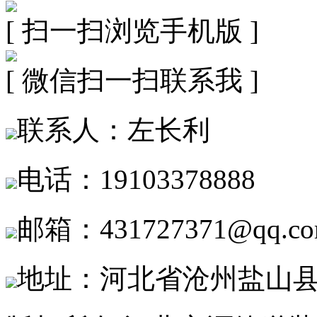
[ 扫一扫浏览手机版 ]
[ 微信扫一扫联系我 ]
联系人：左长利
电话：19103378888
邮箱：431727371@qq.c
地址：河北省沧州盐山