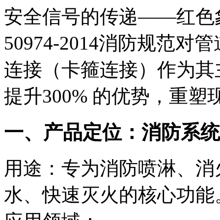
安全信号的传递——红色
50974-2014消防规
连接（卡箍连接）作为其
提升300% 的优势，重
一、产品定位：消防系统
用途：专为消防喷淋、消
水、快速灭火的核心功能