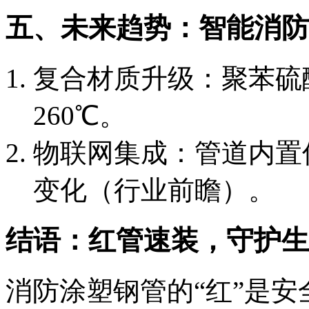
五、未来趋势：智能消防
复合材质升级：聚苯硫
260℃。
物联网集成：管道内置
变化（行业前瞻）。
结语：红管速装，守护生
消防涂塑钢管的“红”是安