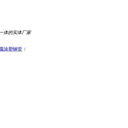
一体的实体厂家
腐涂塑钢管
/