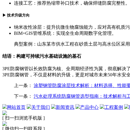
连接工艺：推荐热缩带补口技术，确保焊缝防腐完整性。
▶ 技术升级方向
纳米改性涂层：提升抗微生物腐蚀能力，应对高有机质污
BIM+GIS管维系统：实现全生命周期数字化管理。
典型案例：山东某市供水工程在砂质土层与高水位区采用3P
结语：构建可持续污水基础设施的基石
3PE防腐钢管以长效防腐为核、全周期经济性为翼，彻底解
3PE防腐钢管，不仅是材料的升级，更是对城市未来50年水安
上一条：
涂塑钢管防腐涂层技术解析：材料选择、性能
下一条：
污水处理系统防腐钢管选型指南：技术解析与
网站首页
关于我们
新闻资讯
产品中心
工程案例
[ 扫一扫浏览手机版 ]
[ 微信扫一扫联系我 ]