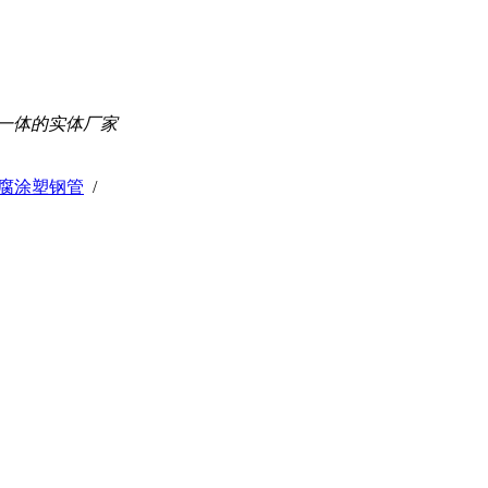
一体的实体厂家
腐涂塑钢管
/