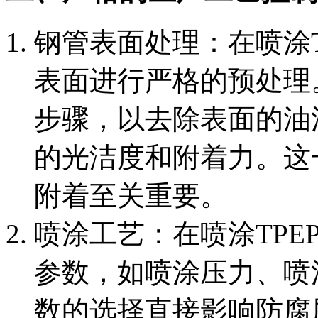
‌钢管表面处理‌：在喷
表面进行严格的预处理
步骤，以去除表面的油
的光洁度和附着力。这
附着至关重要。
‌喷涂工艺‌：在喷涂T
参数，如喷涂压力、喷
数的选择直接影响防腐