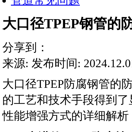
管道常见问题
大口径TPEP钢管的
分享到：
来源:
发布时间: 2024.12.0
大口径TPEP防腐钢管的
的工艺和技术手段得到了
性能增强方式的详细解析