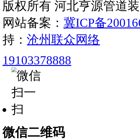
版权所有 河北亨源管道
网站备案：
冀ICP备20016
持：
沧州联众网络
19103378888
微信二维码