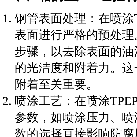
‌钢管表面处理‌：在喷
表面进行严格的预处理
步骤，以去除表面的油
的光洁度和附着力。这
附着至关重要。
‌喷涂工艺‌：在喷涂T
参数，如喷涂压力、喷
数的选择直接影响防腐