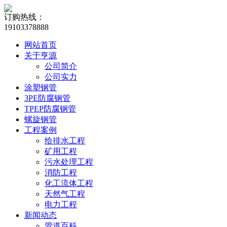
订购热线：
19103378888
网站首页
关于亨源
公司简介
公司实力
涂塑钢管
3PE防腐钢管
TPEP防腐钢管
螺旋钢管
工程案例
给排水工程
矿用工程
污水处理工程
消防工程
化工流体工程
天然气工程
电力工程
新闻动态
管道百科