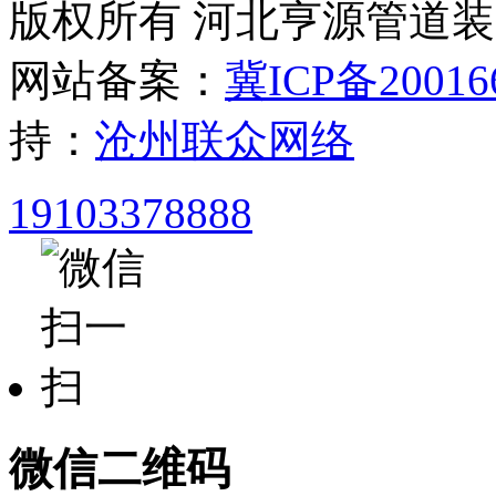
版权所有 河北亨源管道
网站备案：
冀ICP备20016
持：
沧州联众网络
19103378888
微信二维码