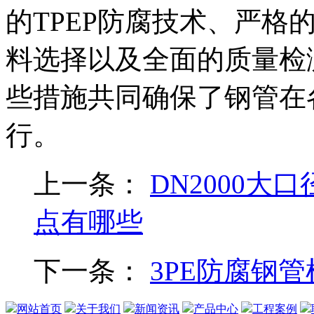
的TPEP防腐技术、严格
料选择以及全面的质量检
些措施共同确保了钢管在
行。
上一条：
DN2000大
点有哪些
下一条：
3PE防腐钢
网站首页
关于我们
新闻资讯
产品中心
工程案例