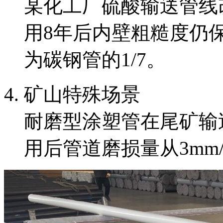
某化工厂硫酸输送管线
用8年后内壁粗糙度仍保持
为碳钢管的1/7。
矿山特殊场景
耐磨型涂塑管在尾矿输
用后管道磨损量从3mm/