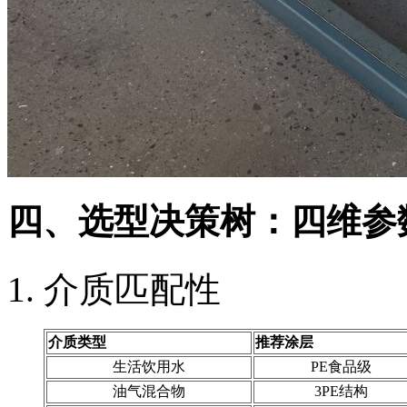
四、选型决策树：四维参
介质匹配性
介质类型
推荐涂层
生活饮用水
PE食品级
油气混合物
3PE结构