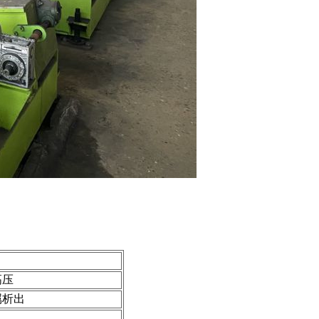
高压
属析出