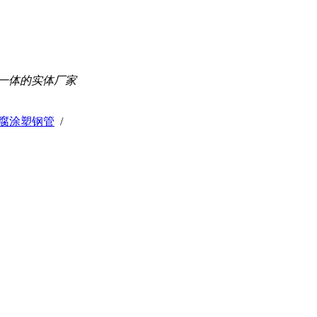
一体的实体厂家
腐涂塑钢管
/
”