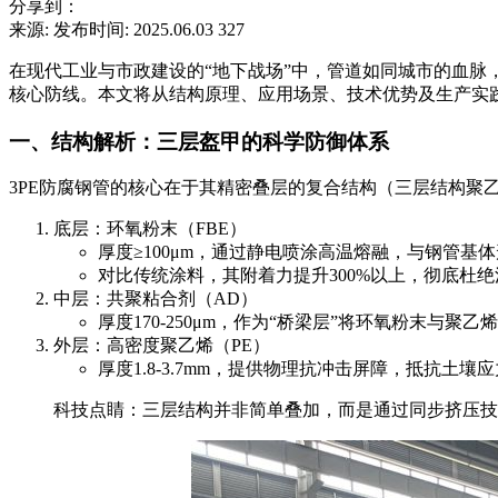
分享到：
来源:
发布时间: 2025.06.03
327
在现代工业与市政建设的“地下战场”中，管道如同城市的血脉，
核心防线。本文将从结构原理、应用场景、技术优势及生产实践
一、结构解析：三层盔甲的科学防御体系
3PE防腐钢管的核心在于其精密叠层的复合结构（三层结构聚乙
底层：环氧粉末（FBE）
厚度≥100μm，通过静电喷涂高温熔融，与钢管
对比传统涂料，其附着力提升300%以上，彻底杜
中层：共聚粘合剂（AD）
厚度170-250μm，作为“桥梁层”将环氧粉末与
外层：高密度聚乙烯（PE）
厚度1.8-3.7mm，提供物理抗冲击屏障，抵抗土
科技点睛：三层结构并非简单叠加，而是通过同步挤压技