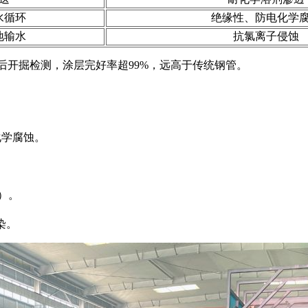
水循环
绝缘性、防电化学
地输水
抗氯离子侵蚀
年后开掘检测，涂层完好率超99%，远高于传统钢管。
化学腐蚀。
）。
染。