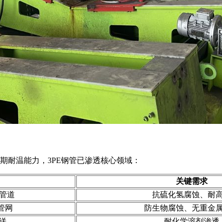
长期耐温能力，3PE钢管已渗透核心领域：
关键需求
管道
抗硫化氢腐蚀、耐
管网
防生物腐蚀、无重金
送
耐化学溶剂渗透