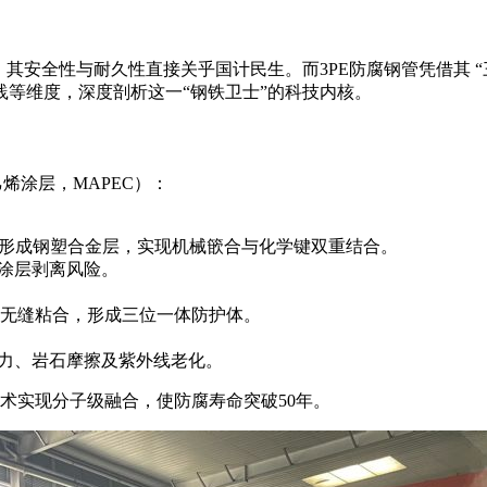
其安全性与耐久性直接关乎国计民生。而3PE防腐钢管凭借其 
等维度，深度剖析这一“钢铁卫士”的科技内核。
烯涂层，MAPEC）：
基体形成钢塑合金层，实现机械篏合与化学键双重结合。
绝涂层剥离风险。
聚乙烯无缝粘合，形成三位一体防护体。
壤应力、岩石摩擦及紫外线老化。
术实现分子级融合，使防腐寿命突破50年。