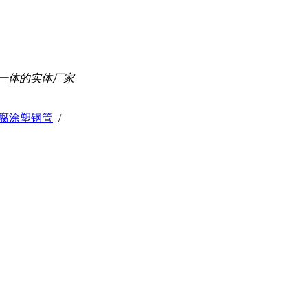
一体的实体厂家
腐涂塑钢管
/