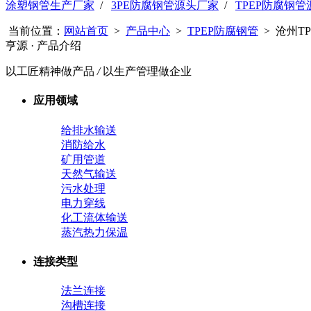
涂塑钢管生产厂家
/
3PE防腐钢管源头厂家
/
TPEP防腐钢
当前位置：
网站首页
>
产品中心
>
TPEP防腐钢管
> 沧州T
亨源
· 产品介绍
以工匠精神做产品
/
以生产管理做企业
应用领域
给排水输送
消防给水
矿用管道
天然气输送
污水处理
电力穿线
化工流体输送
蒸汽热力保温
连接类型
法兰连接
沟槽连接