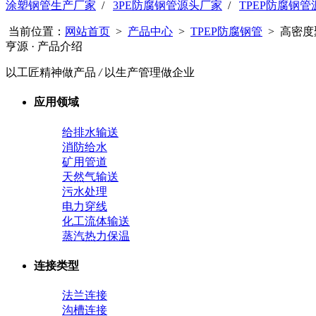
涂塑钢管生产厂家
/
3PE防腐钢管源头厂家
/
TPEP防腐钢
当前位置：
网站首页
>
产品中心
>
TPEP防腐钢管
> 高密度
亨源
· 产品介绍
以工匠精神做产品
/
以生产管理做企业
应用领域
给排水输送
消防给水
矿用管道
天然气输送
污水处理
电力穿线
化工流体输送
蒸汽热力保温
连接类型
法兰连接
沟槽连接