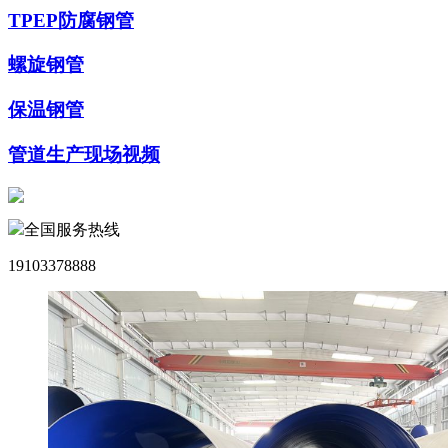
TPEP防腐钢管
螺旋钢管
保温钢管
管道生产现场视频
全国服务热线
19103378888