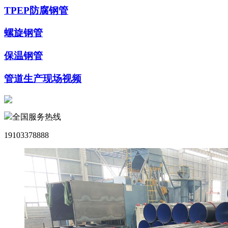
TPEP防腐钢管
螺旋钢管
保温钢管
管道生产现场视频
全国服务热线
19103378888