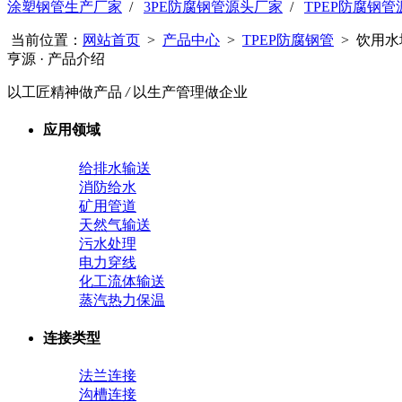
涂塑钢管生产厂家
/
3PE防腐钢管源头厂家
/
TPEP防腐钢
当前位置：
网站首页
>
产品中心
>
TPEP防腐钢管
> 饮用水
亨源
· 产品介绍
以工匠精神做产品
/
以生产管理做企业
应用领域
给排水输送
消防给水
矿用管道
天然气输送
污水处理
电力穿线
化工流体输送
蒸汽热力保温
连接类型
法兰连接
沟槽连接