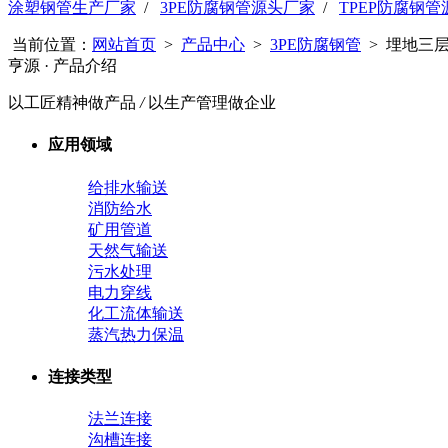
涂塑钢管生产厂家
/
3PE防腐钢管源头厂家
/
TPEP防腐钢
当前位置：
网站首页
>
产品中心
>
3PE防腐钢管
> 埋地三
亨源
· 产品介绍
以工匠精神做产品
/
以生产管理做企业
应用领域
给排水输送
消防给水
矿用管道
天然气输送
污水处理
电力穿线
化工流体输送
蒸汽热力保温
连接类型
法兰连接
沟槽连接