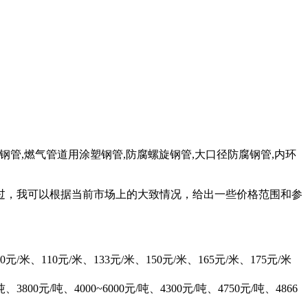
用涂塑钢管,燃气管道用涂塑钢管,防腐螺旋钢管,大口径防腐钢管,内环
过，我可以根据当前市场上的大致情况，给出一些价格范围和参
110元/米、133元/米、150元/米、165元/米、175元/米
吨、4000~6000元/吨、4300元/吨、4750元/吨、4866