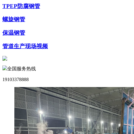
TPEP防腐钢管
螺旋钢管
保温钢管
管道生产现场视频
全国服务热线
19103378888