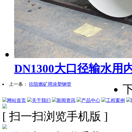
DN1300大口径输水
上一条：
抗阻燃矿用涂塑钢管
网站首页
关于我们
新闻资讯
产品中心
工程案例
[ 扫一扫浏览手机版 ]