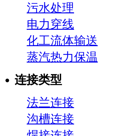
污水处理
电力穿线
化工流体输送
蒸汽热力保温
连接类型
法兰连接
沟槽连接
焊接连接