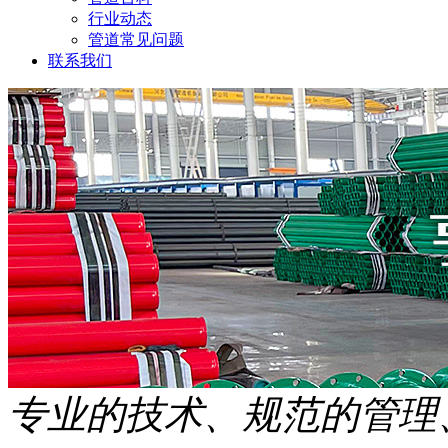
行业动态
管道常见问题
联系我们
专业的技术、规范的管理