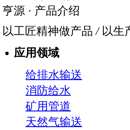
亨源
· 产品介绍
以工匠精神做产品
/
以生
应用领域
给排水输送
消防给水
矿用管道
天然气输送