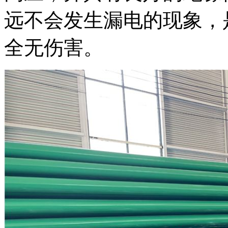
远不会发生漏电的现象，
全无伤害。