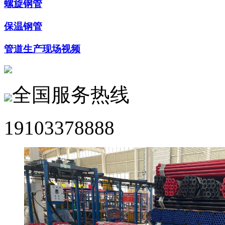
螺旋钢管
保温钢管
管道生产现场视频
全国服务热线
19103378888