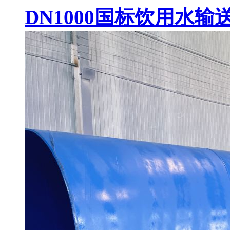
DN1000国标饮用水