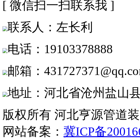
[ 微信扫一扫联系我 ]
联系人：左长利
电话：19103378888
邮箱：431727371@qq.c
地址：河北省沧州盐山
版权所有 河北亨源管道
网站备案：
冀ICP备20016