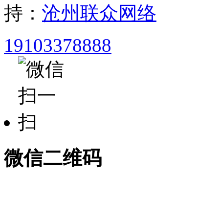
持：
沧州联众网络
19103378888
微信二维码