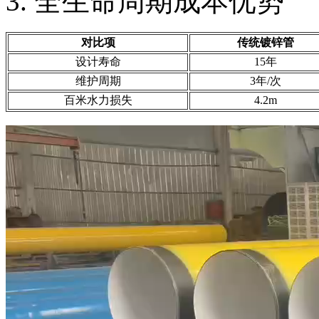
3. 全生命周期成本优势
对比项
传统镀锌管
设计寿命
15年
维护周期
3年/次
百米水力损失
4.2m