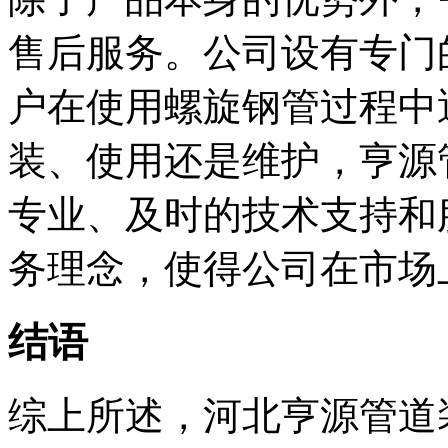
售后服务。公司设有专门
户在使用螺旋钢管过程中
装、使用还是维护，亨源
专业、及时的技术支持和
务理念，使得公司在市场
结语
综上所述，河北亨源管道