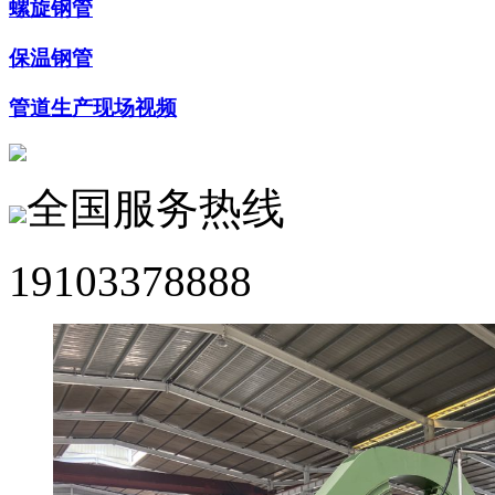
螺旋钢管
保温钢管
管道生产现场视频
全国服务热线
19103378888