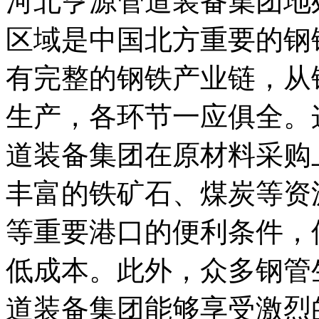
河北亨源管道装备集团地
区域是中国北方重要的钢
有完整的钢铁产业链，从
生产，各环节一应俱全。
道装备集团在原材料采购
丰富的铁矿石、煤炭等资
等重要港口的便利条件，
低成本。此外，众多钢管
道装备集团能够享受激烈