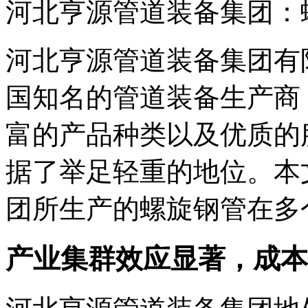
河北亨源管道装备集团：
河北亨源管道装备集团有
国知名的管道装备生产商
富的产品种类以及优质的
据了举足轻重的地位。本
团所生产的螺旋钢管在多
产业集群效应显著，成本