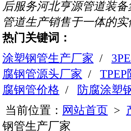
后服务
河北亨源管道装备
管道生产销售于一体的实
热门关键词：
涂塑钢管生产厂家
/
3
腐钢管源头厂家
/
TPE
腐钢管价格
/
防腐涂塑
当前位置：
网站首页
>
钢管生产厂家