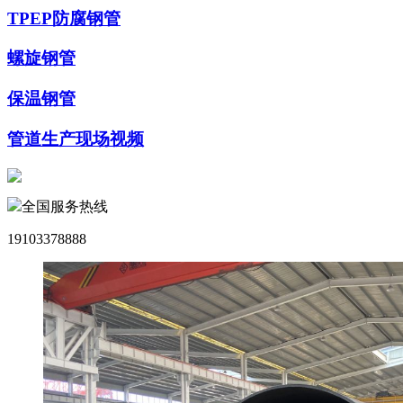
TPEP防腐钢管
螺旋钢管
保温钢管
管道生产现场视频
全国服务热线
19103378888