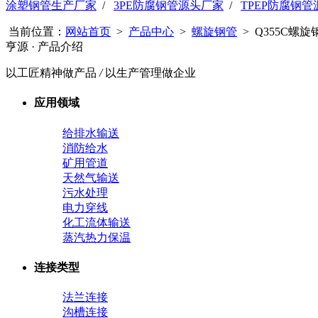
涂塑钢管生产厂家
/
3PE防腐钢管源头厂家
/
TPEP防腐钢
当前位置：
网站首页
>
产品中心
>
螺旋钢管
> Q355C螺
亨源
· 产品介绍
以工匠精神做产品
/
以生产管理做企业
应用领域
给排水输送
消防给水
矿用管道
天然气输送
污水处理
电力穿线
化工流体输送
蒸汽热力保温
连接类型
法兰连接
沟槽连接