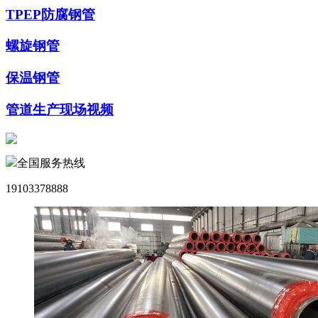
TPEP防腐钢管
螺旋钢管
保温钢管
管道生产现场视频
全国服务热线
19103378888