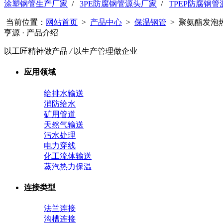
涂塑钢管生产厂家
/
3PE防腐钢管源头厂家
/
TPEP防腐钢
当前位置：
网站首页
>
产品中心
>
保温钢管
> 聚氨酯发泡
亨源
· 产品介绍
以工匠精神做产品
/
以生产管理做企业
应用领域
给排水输送
消防给水
矿用管道
天然气输送
污水处理
电力穿线
化工流体输送
蒸汽热力保温
连接类型
法兰连接
沟槽连接